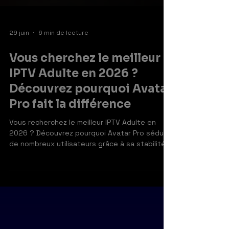
29 juin
6 min de lecture
Vous cherchez le meilleur
IPTV Adulte en 2026 ?
Découvrez pourquoi Avatar
Pro fait la différence
Vous recherchez le meilleur IPTV Adulte en
2026 ? Découvrez pourquoi Avatar Pro séduit
de nombreux utilisateurs grâce à sa stabilité,
sa compatibilité avec Smart TV, sa qualité HD
et 4K et sa simplicité d'utilisation.